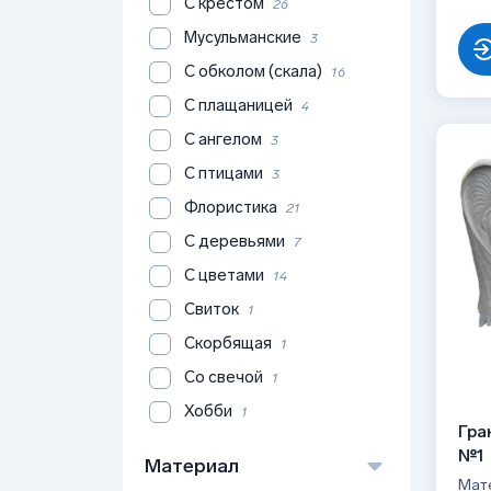
С крестом
26
Мусульманские
3
С обколом (скала)
16
С плащаницей
4
С ангелом
3
С птицами
3
Флористика
21
С деревьями
7
С цветами
14
Свиток
1
Скорбящая
1
Со свечой
1
Хобби
1
Гра
№1
Материал
Мате