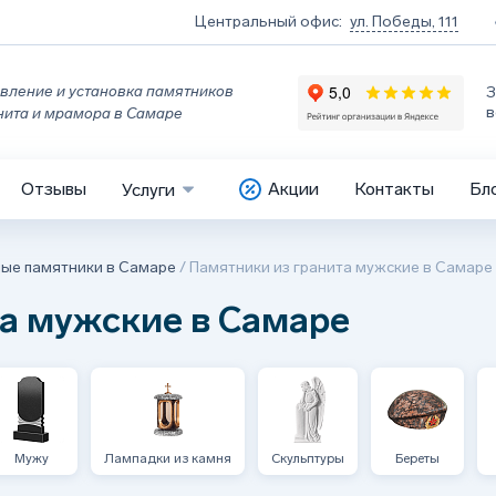
Центральный офис:
ул. Победы, 111
вление и установка памятников
З
в
нита и мрамора в Самаре
Отзывы
Акции
Контакты
Бл
Услуги
ные памятники в Самаре
/
Памятники из гранита мужские в Самаре
а мужские в Самаре
Мужу
Лампадки из камня
Скульптуры
Береты