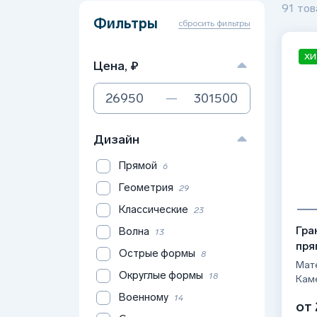
91 тов
Фильтры
сбросить фильтры
ХИ
Цена, ₽
—
Дизайн
Прямой
6
Геометрия
29
Классические
23
Гра
Волна
13
пря
Острые формы
8
Мате
Округлые формы
18
Кам
Военному
14
от 