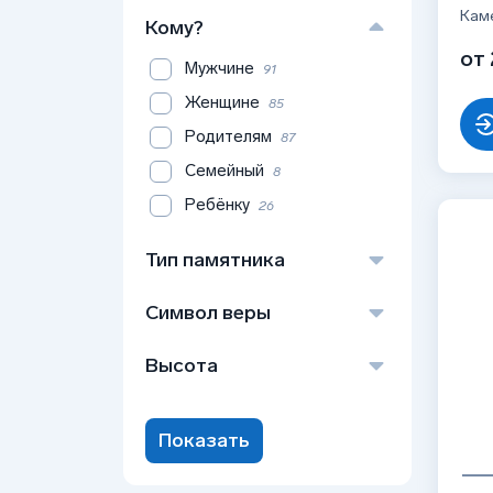
Гранит
91
Кам
Кому?
от 
Мужчине
91
Женщине
85
Родителям
87
Семейный
8
Ребёнку
26
Тип памятника
Вертикальный
90
Символ веры
Горизонтальынй
1
Без символа
64
Высота
Крест
26
80
2
Полумесяц
1
90
2
Показать
100
39