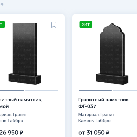
ар
Т
ХИТ
нитный памятник,
Гранитный памятник
мой
ФГ-037
риал: Гранит
Материал: Гранит
ень: Габбро
Камень: Габбро
26 950 ₽
от 31 050 ₽