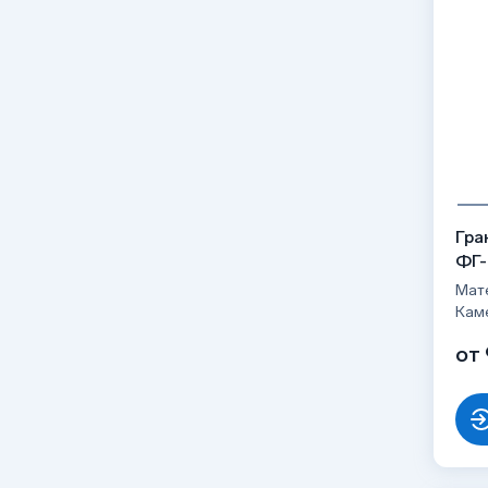
Гра
ФГ-
Мате
Кам
от 