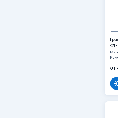
Гра
ФГ-
Мате
Кам
от 