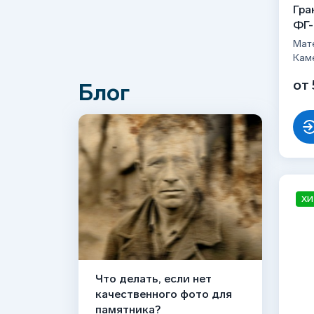
110
53
Гра
120
ФГ-
85
Мате
130
89
Кам
140
88
от 
Блог
150
89
160
89
ХИ
Что делать, если нет
качественного фото для
памятника?