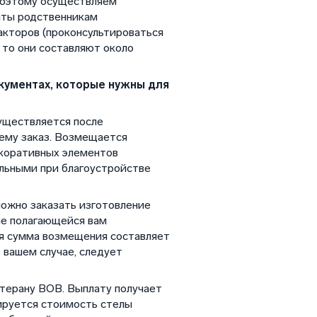
поэтому осуществляем
нты родственникам
акторов (проконсультироваться
 то они составляют около
кументах, которые нужны для
уществляется после
ему заказ. Возмещается
екоративных элементов
ательными при благоустройстве
ожно заказать изготовление
ие полагающейся вам
ая сумма возмещения составляет
 вашем случае, следует
етерану ВОВ. Выплату получает
сируется стоимость стелы