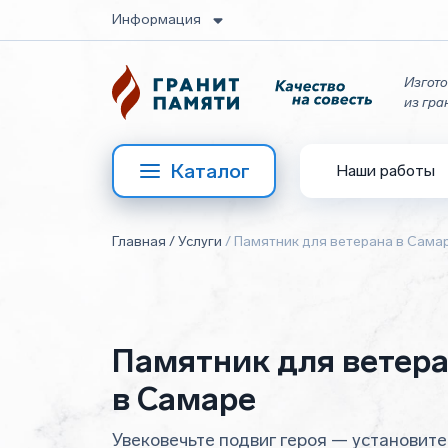
Информация
Изгото
из гра
Каталог
Наши работы
Главная
/
Услуги
/
Памятник для ветерана в Сама
Памятник для ветер
в Самаре
Увековечьте подвиг героя — установит