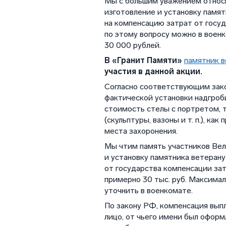
Мы с большим уважением относи
изготовление и установку памя
на компенсацию затрат от госу
по этому вопросу можно в военк
30 000 рублей.
В «Гранит Памяти»
памятник в
участия в данной акции.
Согласно соответствующим зако
фактической установки надгроб
стоимость стелы с портретом, т
(скульптуры, вазоны и т. п.), к
места захоронения.
Мы чтим память участников Вел
и установку памятника ветера
от государства компенсации за
примерно 30 тыс. руб. Максима
уточнить в военкомате.
По закону РФ, компенсация вып
лицо, от чьего имени был офор