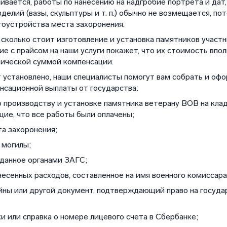
ливается, работы по нанесению на надгробие портрета и дат
елий (вазы, скульптуры и т. п.) обычно не возмещается, пот
оустройства места захоронения.
, сколько стоит изготовление и установка памятников учас
е с прайсом на наши услуги покажет, что их стоимость впо
ической суммой компенсации.
т установлено, наши специалисты помогут вам собрать и оф
нсационной выплаты от государства:
по производству и установке памятника ветерану ВОВ на клад
ие, что все работы были оплачены;
а захоронения;
 могилы;
ыданное органами ЗАГС;
есенных расходов, составленное на имя военного комиссара
йны или другой документ, подтверждающий право на госуда
и или справка о номере лицевого счета в Сбербанке;