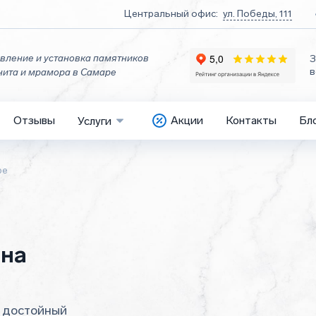
Центральный офис:
ул. Победы, 111
вление и установка памятников
З
в
нита и мрамора в Самаре
Отзывы
Акции
Контакты
Бл
Услуги
ре
ана
е достойный