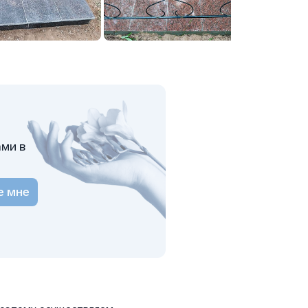
ами в
е мне