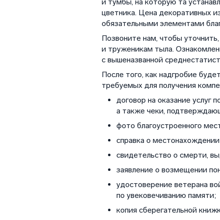
и тумбы, на которую та устанав
цветника. Цена декоративных изд
обязательными элементами благ
Позвоните нам, чтобы уточнить
и труженикам тыла. Ознакомлени
с вышеназванной среднестатист
После того, как надгробие буде
требуемых для получения компе
договор на оказание услуг 
а также чеки, подтверждающ
фото благоустроенного мест
справка о местонахождении
свидетельство о смерти, в
заявление о возмещении пон
удостоверение ветерана во
по увековечиванию памяти;
копия сберегательной книжк