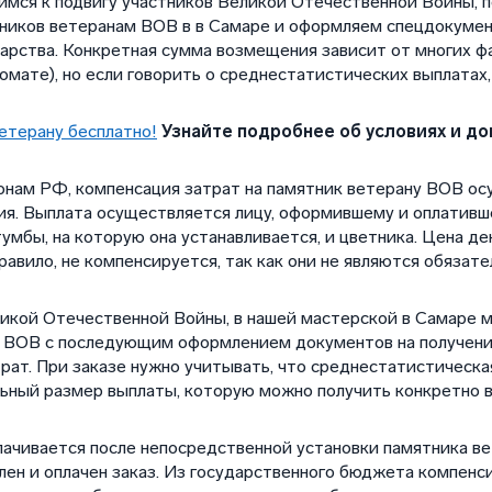
мся к подвигу участников Великой Отечественной Войны, 
тников ветеранам ВОВ в в Самаре и оформляем спецдокуме
дарства. Конкретная сумма возмещения зависит от многих ф
омате), но если говорить о среднестатистических выплатах,
етерану бесплатно!
Узнайте подробнее об условиях и до
нам РФ, компенсация затрат на памятник ветерану ВОВ ос
ия. Выплата осуществляется лицу, оформившему и оплативш
умбы, на которую она устанавливается, и цветника. Цена д
ак правило, не компенсируется, так как они не являются обяз
икой Отечественной Войны, в нашей мастерской в Самаре м
ну ВОВ с последующим оформлением документов на получен
трат. При заказе нужно учитывать, что среднестатистическ
льный размер выплаты, которую можно получить конкретно в
лачивается после непосредственной установки памятника в
млен и оплачен заказ. Из государственного бюджета компен