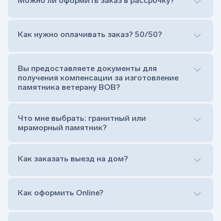
Можно ли оформить заказ в рассрочку?
Как нужно оплачивать заказ? 50/50?
Сам комплект памятника:
Стела (основная часть, где наносятся данные
усопшего)
Вы предоставляете документы для
Тумба (постамент, на который при помощи
получения компенсации за изготовление
штыря устанавливается стела)
памятника ветерану ВОВ?
Цветник (обрамление могилки, бывает, что
от цветника отказываются)
Обработка и сверловка комплекта
Что мне выбрать: гранитный или
Расположение символа веры (крестик или
мраморный памятник?
полумесяц)
Нанесение портрета (портрет можно заменить
Как заказать выезд на дом?
на символ веры или вовсе портрет не рисовать)
Гравировка ФИО и дат жизни (шрифт может быть
как классический прямой, так и под наклоном или
прописной)
Как оформить Online?
Установка памятника на кладбище
Лично приехать в один из офисов