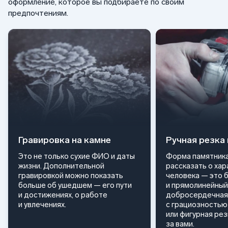
оформление, которое вы подбираете по своим
предпочтениям.
Гравировка на камне
Ручная резка
Это не только сухие ФИО и даты
Форма памятника
жизни. Дополнительной
рассказать о ха
гравировкой можно показать
человека — это 
больше об ушедшем — его пути
и прямолинейный
и достижениях, о работе
добросердечная
и увлечениях.
с грациозностью 
или фигурная ре
за вами.