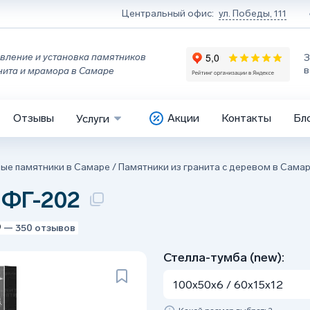
Центральный офис:
ул. Победы, 111
вление и установка памятников
З
в
нита и мрамора в Самаре
Отзывы
Акции
Контакты
Бл
Услуги
ные памятники в Самаре
/
Памятники из гранита с деревом в Сама
 ФГ-202
9
— 350 отзывов
Стелла-тумба (new):
100x50x6 / 60x15x12