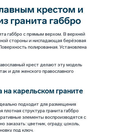
лавным крестом и
из гранита габбро
ита габбро с прямым верхом. В верхней
дной стороны и ниспадающая берёзовая
 Поверхность полированная. Установлена
равославный крест делают эту модель
так и для женского православного
 на карельском граните
идеально подходит для размещения
я плотная структура гранита габбро
оративные элементы воспроизводятся с
 заказать: цветник, ограду, цоколь,
новку под ключ.