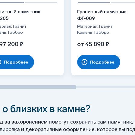
установкой на бетонную плиту/основание,
ого блеска;
никами, с надгробными плитами и т.д.
нитный памятник
Гранитный памятник
рой и цементом, фиксация швеллерами;
205
ФГ-089
рмированного фундамента по уровню для
риал: Гранит
Материал: Гранит
ень: Габбро
Камень: Габбро
лубки и заливка бетонной стяжки
97 200 ₽
от 45 890 ₽
ысыхания — 3-7 дней.
раморной крошкой (по желанию).
Подробнее
Подробнее
 о близких в камне?
од за захоронением помогут сохранить сам памятник,
ировка и декоративные оформление, которое вы под