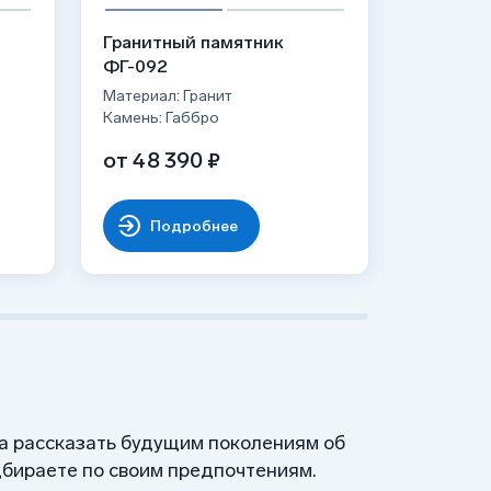
Гранитный памятник
Гранитн
ФГ-092
ФГ-120
Материал: Гранит
Материал:
Камень: Габбро
Камень: 
от 48 390 ₽
от 91 4
Подробнее
По
 а рассказать будущим поколениям об
бираете по своим предпочтениям.