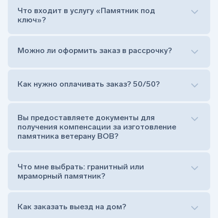
Что входит в услугу «Памятник под
ключ»?
Можно ли оформить заказ в рассрочку?
Как нужно оплачивать заказ? 50/50?
Сам комплект памятника:
Стела (основная часть, где наносятся данные
усопшего)
Вы предоставляете документы для
Тумба (постамент, на который при помощи
получения компенсации за изготовление
штыря устанавливается стела)
памятника ветерану ВОВ?
Цветник (обрамление могилки, бывает, что
от цветника отказываются)
Обработка и сверловка комплекта
Что мне выбрать: гранитный или
Расположение символа веры (крестик или
мраморный памятник?
полумесяц)
Нанесение портрета (портрет можно заменить
Как заказать выезд на дом?
на символ веры или вовсе портрет не рисовать)