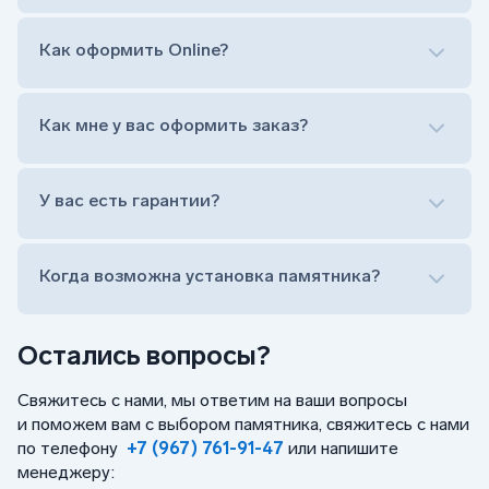
Гравировка ФИО и дат жизни (шрифт может быть
как классический прямой, так и под наклоном или
прописной)
Как оформить Online?
Установка памятника на кладбище
Лично приехать в один из офисов
Оформить заказ удаленно (online)
Как мне у вас оформить заказ?
Заказать бесплатный выезд менеджера на дом
Лично приехать в один из офисов
Оформить заказ удаленно (online)
У вас есть гарантии?
Заказать бесплатный выезд менеджера на дом
Когда возможна установка памятника?
Остались вопросы?
Свяжитесь с нами, мы ответим на ваши вопросы
и поможем вам с выбором памятника, свяжитесь с нами
по телефону
+7 (967) 761-91-47
или напишите
менеджеру: